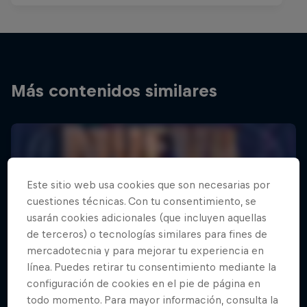
Más contenidos similares
Este sitio web usa cookies que son necesarias por
cuestiones técnicas. Con tu consentimiento, se
usarán cookies adicionales (que incluyen aquellas
de terceros) o tecnologías similares para fines de
mercadotecnia y para mejorar tu experiencia en
línea. Puedes retirar tu consentimiento mediante la
configuración de cookies en el pie de página en
todo momento. Para mayor información, consulta la