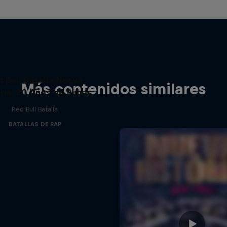
d Bull Batalla Nueva
Más contenidos similares
ria: 20 Años de Rimas
Red Bull Batalla
BATALLAS DE RAP