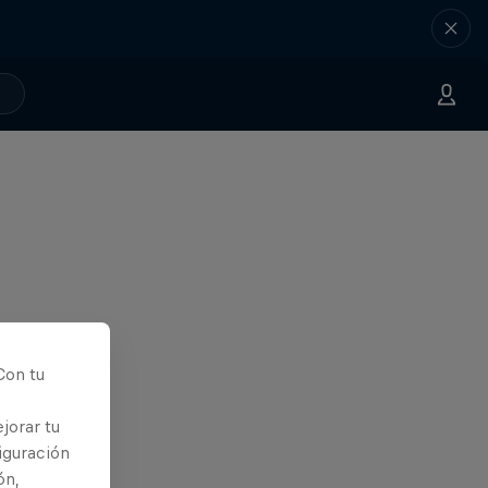
Con tu
jorar tu
iguración
ón,