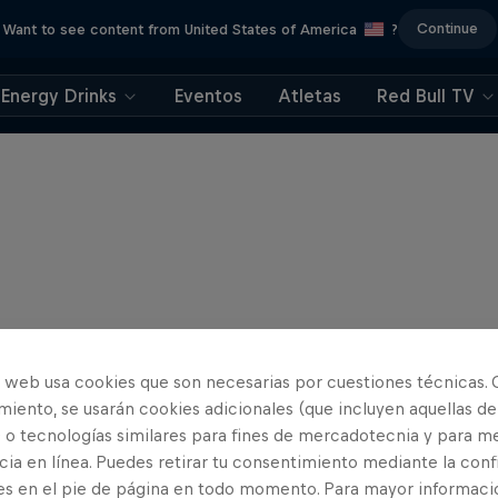
Continue
Want to see content from United States of America
?
Energy Drinks
Eventos
Atletas
Red Bull TV
o web usa cookies que son necesarias por cuestiones técnicas. 
iento, se usarán cookies adicionales (que incluyen aquellas de
 o tecnologías similares para fines de mercadotecnia y para me
ia en línea. Puedes retirar tu consentimiento mediante la conf
es en el pie de página en todo momento. Para mayor informaci