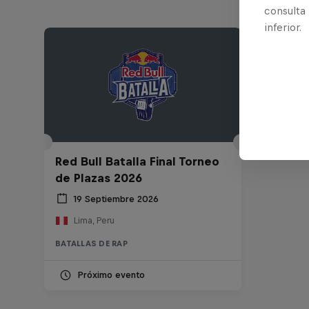
consulta
inferior.
Red Bull Batalla Final Torneo
de Plazas 2026
19 Septiembre 2026
Lima, Peru
BATALLAS DE RAP
Próximo evento