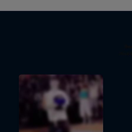
Re
Histo