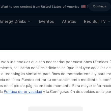
Continue
Want to see content from United States of America
?
Energy Drinks
Eventos
Atletas
Red Bull TV
Here to Climb
o web usa cookies que son necesarias por cuestiones técnicas. 
Más contenidos similares
iento, se usarán cookies adicionales (que incluyen aquellas de
El viaje de Sasha DiGiulian r
 o tecnologías similares para fines de mercadotecnia y para me
barreras en la escalada en
ia en línea. Puedes retirar tu consentimiento mediante la conf
ESCALADA
es en el pie de página en todo momento. Para mayor informaci
 la
Política de privacidad
y la Configuración de cookies en la pa