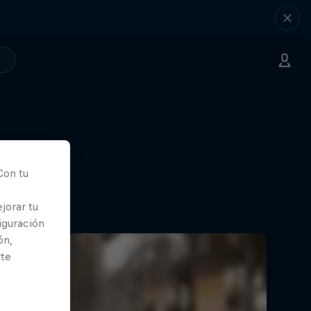
Con tu
ompiendo
jorar tu
 roca
iguración
ón,
rte