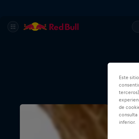
Este siti
consentim
terceros)
experienc
de cooki
consulta
inferior.