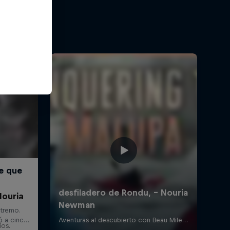
Nouria
íos.