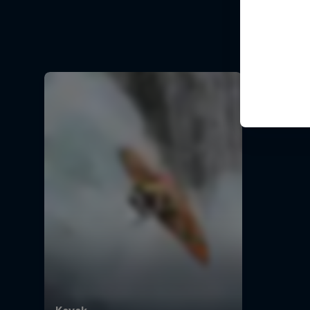
Seis pa
1