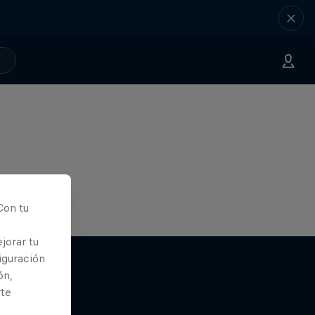
Con tu
jorar tu
iguración
ón,
rte