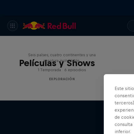
Rob Warner’s Wild Rides
Seis países, cuatro continentes y una
Películas y Shows
aventura inolvidable.
1 Temporada · 6 episodios
EXPLORACIÓN
Este siti
consentim
terceros)
experienc
de cooki
consulta
Rob
inferior.