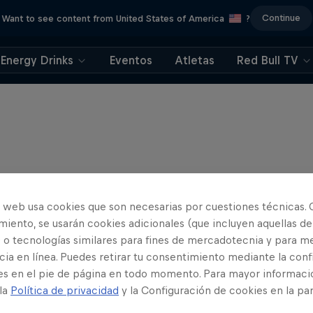
Continue
Want to see content from United States of America
?
Energy Drinks
Eventos
Atletas
Red Bull TV
o web usa cookies que son necesarias por cuestiones técnicas. 
iento, se usarán cookies adicionales (que incluyen aquellas de
 o tecnologías similares para fines de mercadotecnia y para me
ia en línea. Puedes retirar tu consentimiento mediante la conf
es en el pie de página en todo momento. Para mayor informaci
 la
Política de privacidad
y la Configuración de cookies en la pa
 Warner’s Wild Rides