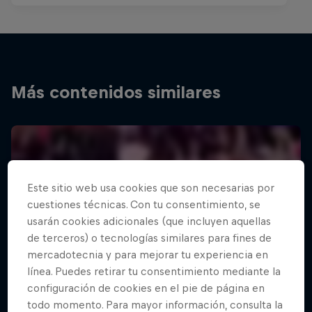
Más contenidos similares
Este sitio web usa cookies que son necesarias por
cuestiones técnicas. Con tu consentimiento, se
usarán cookies adicionales (que incluyen aquellas
de terceros) o tecnologías similares para fines de
mercadotecnia y para mejorar tu experiencia en
línea. Puedes retirar tu consentimiento mediante la
configuración de cookies en el pie de página en
todo momento. Para mayor información, consulta la