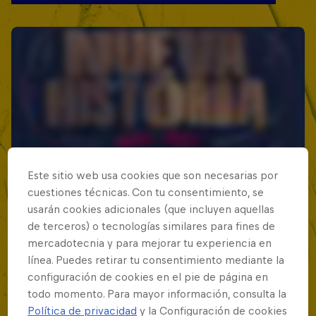
Este sitio web usa cookies que son necesarias por
cuestiones técnicas. Con tu consentimiento, se
usarán cookies adicionales (que incluyen aquellas
de terceros) o tecnologías similares para fines de
mercadotecnia y para mejorar tu experiencia en
línea. Puedes retirar tu consentimiento mediante la
configuración de cookies en el pie de página en
todo momento. Para mayor información, consulta la
Política de privacidad
y la Configuración de cookies