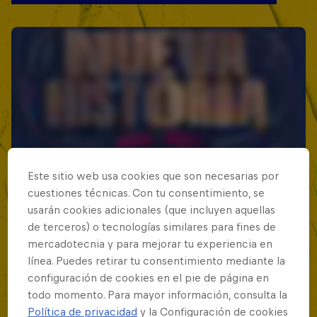
Este sitio web usa cookies que son necesarias por
cuestiones técnicas. Con tu consentimiento, se
usarán cookies adicionales (que incluyen aquellas
de terceros) o tecnologías similares para fines de
mercadotecnia y para mejorar tu experiencia en
línea. Puedes retirar tu consentimiento mediante la
configuración de cookies en el pie de página en
todo momento. Para mayor información, consulta la
Política de privacidad
y la Configuración de cookies