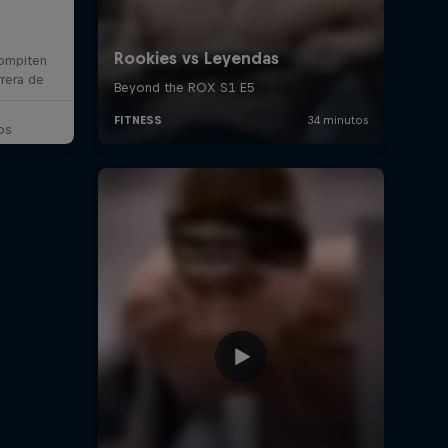
ompiten
rrera de
os