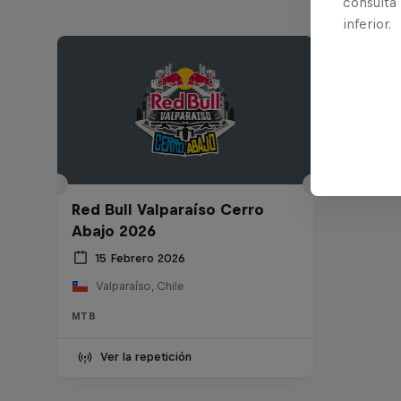
consulta
inferior.
Red Bull Valparaíso Cerro
Abajo 2026
15 Febrero 2026
Valparaíso, Chile
MTB
Ver la repetición