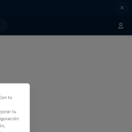
Con tu
jorar tu
iguración
ón,