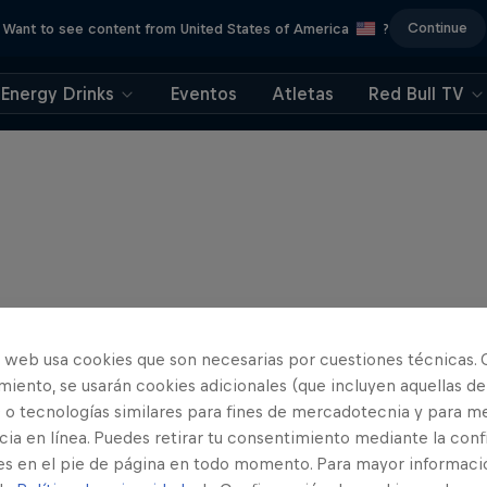
Continue
Want to see content from United States of America
?
Energy Drinks
Eventos
Atletas
Red Bull TV
o web usa cookies que son necesarias por cuestiones técnicas. 
iento, se usarán cookies adicionales (que incluyen aquellas de
 o tecnologías similares para fines de mercadotecnia y para me
ia en línea. Puedes retirar tu consentimiento mediante la conf
es en el pie de página en todo momento. Para mayor informaci