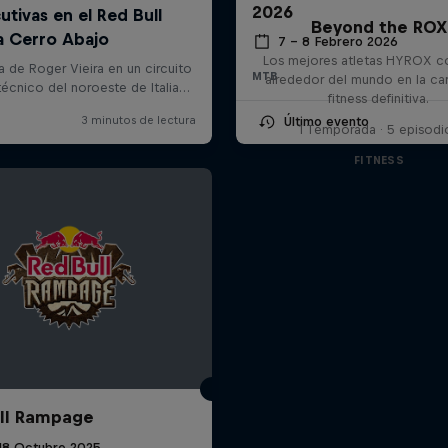
2026
Beyond the ROX
7 – 8 Febrero 2026
Los mejores atletas HYROX c
MTB
alrededor del mundo en la ca
fitness definitiva.
Último evento
1 Temporada · 5 episodi
FITNESS
ll Rampage
 18 Octubre 2025