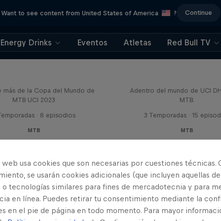
Continue
Want to see content from United States of America
?
Energy Drinks
Eventos
Atletas
Red Bull TV
Beyond the Line
Fast Life
e más de la Copa del Mundo de
Adentro del mundo de UCI D
MTB UCI 2023
MTB.
Temporadas · 8 episodios
3 Temporadas · 15 episod
MTB
MTB
o web usa cookies que son necesarias por cuestiones técnicas. 
iento, se usarán cookies adicionales (que incluyen aquellas de
 o tecnologías similares para fines de mercadotecnia y para me
ia en línea. Puedes retirar tu consentimiento mediante la conf
es en el pie de página en todo momento. Para mayor informaci