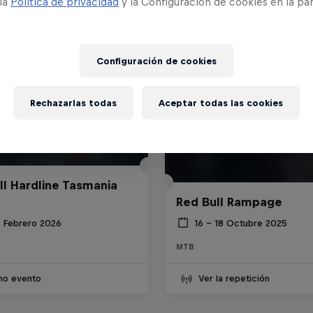
 la
Política de privacidad
y la Configuración de cookies en la pa
Configuración de cookies
Rechazarlas todas
Aceptar todas las cookies
ll Hardline Tasmania
Red Bull Rampage
8 Febrero 2026
16 – 18 Octubre 2025
MTB
imo evento
Ver la repetición