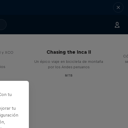
Chasing the Inca II
H y XCO
Có
Un épico viaje en bicicleta de montaña
s
ios
por los Andes peruanos
MTB
Con tu
jorar tu
iguración
ón,