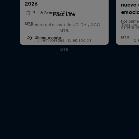
2026
7 – 8 Febrero 2026
Fast Life
MTB
Adentro del mundo de UCI DH y XCO
Descubr
MTB.
Último evento
3 Temporadas · 15 episodios
2 
MTB