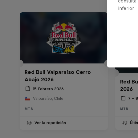
consulta
inferior.
Red Bull Valparaíso Cerro
Abajo 2026
Red Bu
2026
15 Febrero 2026
7 – 
Valparaíso, Chile
MTB
MTB
Ver la repetición
Últ