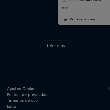
MTB
Ver la repetición
Ver más