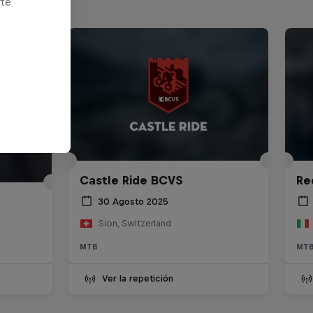
rte
Castle Ride BCVS
Re
30 Agosto 2025
Sion, Switzerland
MTB
MT
Ver la repetición