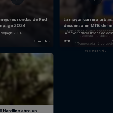
Rob Warner’s Wild R
Seis países, cuatro continent
aventura inolvidable.
1 Temporada · 6 episodi
EXPLORACIÓN