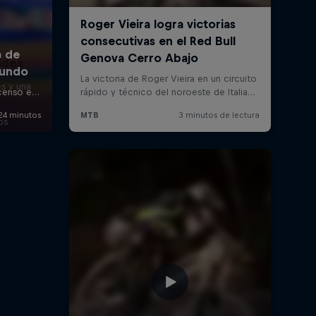
ides
es y una
os