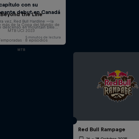
Beyond the Line
e más de la Copa del Mundo de
MTB UCI 2023
Temporadas · 8 episodios
MTB
Red Bull Rampage
16 – 18 Octubre 2025