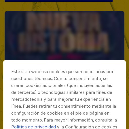
Este sitio web usa cookies que son necesarias por
cuestiones técnicas. Con tu consentimiento, se
usarán cookies adicionales (que incluyen aquellas
de terceros) o tecnologías similares para fines de
mercadotecnia y para mejorar tu experiencia en
línea. Puedes retirar tu consentimiento mediante la
configuración de cookies en el pie de página en
todo momento. Para mayor información, consulta la
Política de privacidad
y la Configuración de cookies