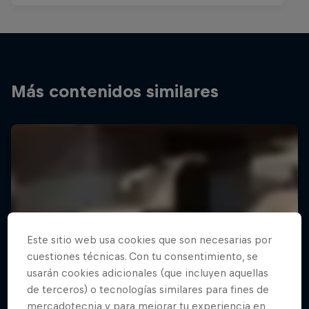
Más contenidos similares
Este sitio web usa cookies que son necesarias por
cuestiones técnicas. Con tu consentimiento, se
usarán cookies adicionales (que incluyen aquellas
de terceros) o tecnologías similares para fines de
mercadotecnia y para mejorar tu experiencia en