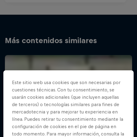
Más contenidos similares
Este sitio web usa cookies que son necesarias por
cuestiones técnicas. Con tu consentimiento, se
usarán cookies adicionales (que incluyen aquellas
de terceros) o tecnologías similares para fines de
mercadotecnia y para mejorar tu experiencia en
línea. Puedes retirar tu consentimiento mediante la
configuración de cookies en el pie de página en
todo momento. Para mayor información, consulta la