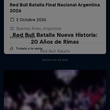
Red Bull Batalla Final Nacional Argentina
2026
2 Octubre 2026
Buenos Aires, Argentina
Red Bull Batalla Nueva Historia:
BATALLAS DE RAP
20 Años de Rimas
Tickets a la venta
Red Bull Batalla
BATALLAS DE RAP