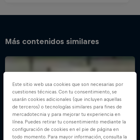
Más contenidos similares
Este sitio web usa cookies que son necesarias por
cuestiones técnicas. Con tu consentimiento, se
usarán cookies adicionales (que incluyen aquellas
de terceros) o tecnologías similares para fines de
mercadotecnia y para mejorar tu experiencia en
línea. Puedes retirar tu consentimiento mediante la
configuración de cookies en el pie de página en
todo momento. Para mayor información, consulta la