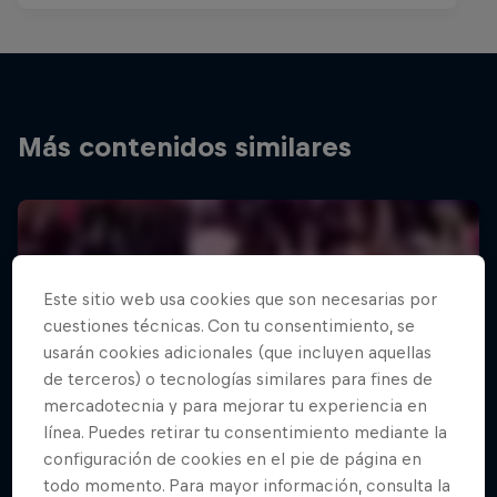
Más contenidos similares
Este sitio web usa cookies que son necesarias por
cuestiones técnicas. Con tu consentimiento, se
usarán cookies adicionales (que incluyen aquellas
de terceros) o tecnologías similares para fines de
mercadotecnia y para mejorar tu experiencia en
línea. Puedes retirar tu consentimiento mediante la
configuración de cookies en el pie de página en
todo momento. Para mayor información, consulta la