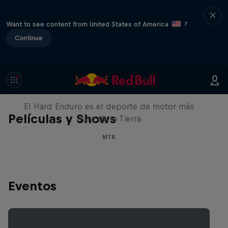
Want to see content from United States of America
?
Continue
Hard Enduro 2025: ¿La
temporada más difícil?
El Hard Enduro es el deporte de motor más
Películas y Shows
duro de la Tierra
MTB
Eventos