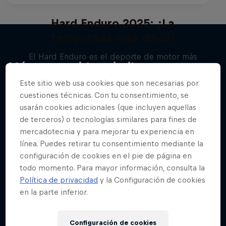
Hard Enduro 2025: ¿La
temporada más difícil?
El Hard Enduro es el deporte de motor más
Más contenidos similares
duro de la Tierra
Este sitio web usa cookies que son necesarias por
MTB
cuestiones técnicas. Con tu consentimiento, se
usarán cookies adicionales (que incluyen aquellas
de terceros) o tecnologías similares para fines de
mercadotecnia y para mejorar tu experiencia en
línea. Puedes retirar tu consentimiento mediante la
configuración de cookies en el pie de página en
todo momento. Para mayor información, consulta la
Política de privacidad
y la Configuración de cookies
en la parte inferior.
Configuración de cookies