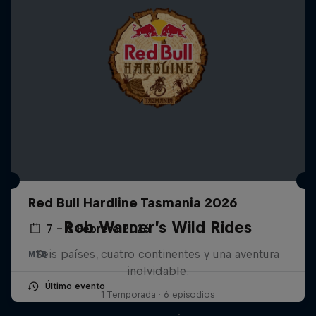
Red Bull Hardline Tasmania 2026
Rob Warner’s Wild Rides
7 – 8 Febrero 2026
Seis países, cuatro continentes y una aventura
MTB
inolvidable.
Último evento
1 Temporada · 6 episodios