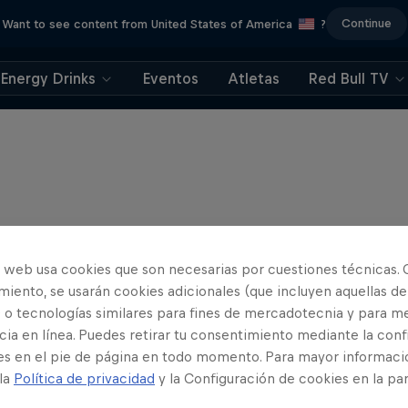
Continue
Want to see content from United States of America
?
Energy Drinks
Eventos
Atletas
Red Bull TV
o web usa cookies que son necesarias por cuestiones técnicas. 
iento, se usarán cookies adicionales (que incluyen aquellas de
 o tecnologías similares para fines de mercadotecnia y para me
ia en línea. Puedes retirar tu consentimiento mediante la conf
es en el pie de página en todo momento. Para mayor informaci
 la
Política de privacidad
y la Configuración de cookies en la pa