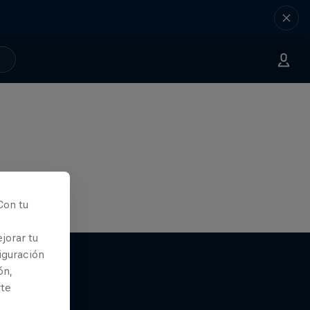
Con tu
jorar tu
iguración
ón,
rte