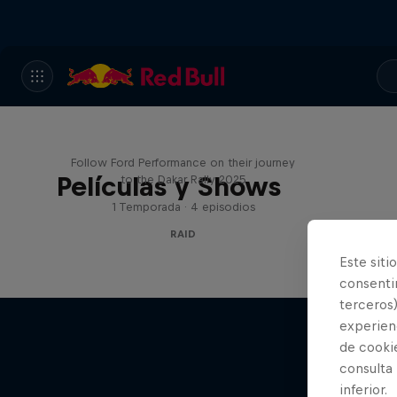
Journey to Dakar
Follow Ford Performance on their journey
Películas y Shows
to the Dakar Rally 2025
1 Temporada · 4 episodios
RAID
Este siti
consentim
terceros)
experienc
de cooki
consulta
inferior.