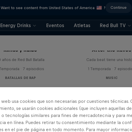
Continue
Want to see content from United States of America
?
Energy Drinks
Eventos
Atletas
Red Bull TV
Rimas y Ruido
After the Raves
 años de Red Bull Batalla
Cada beat tiene una histo
 Temporada · 7 episodios
1 Temporada · 7 episodi
BATALLAS DE RAP
MUSIC
o web usa cookies que son necesarias por cuestiones técnicas. 
iento, se usarán cookies adicionales (que incluyen aquellas de
 o tecnologías similares para fines de mercadotecnia y para me
ia en línea. Puedes retirar tu consentimiento mediante la conf
es en el pie de página en todo momento. Para mayor informaci