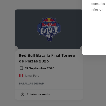
consulta
inferior.
Red Bull Batalla Final Torneo
de Plazas 2026
19 Septiembre 2026
Lima, Peru
BATALLAS DE RAP
Próximo evento