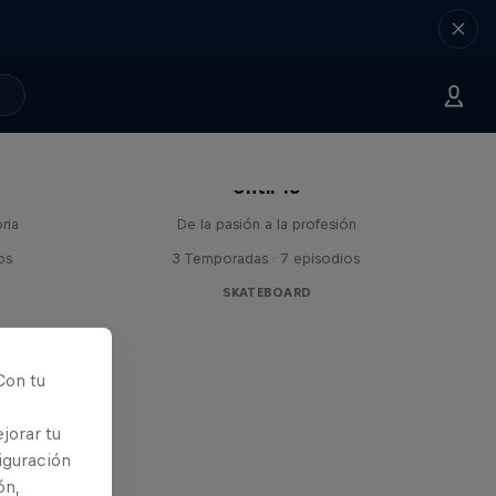
Until 18
ria
De la pasión a la profesión
os
3 Temporadas · 7 episodios
SKATEBOARD
Con tu
jorar tu
iguración
ón,