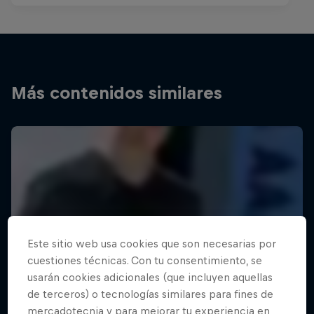
Más contenidos similares
Este sitio web usa cookies que son necesarias por
cuestiones técnicas. Con tu consentimiento, se
usarán cookies adicionales (que incluyen aquellas
de terceros) o tecnologías similares para fines de
mercadotecnia y para mejorar tu experiencia en