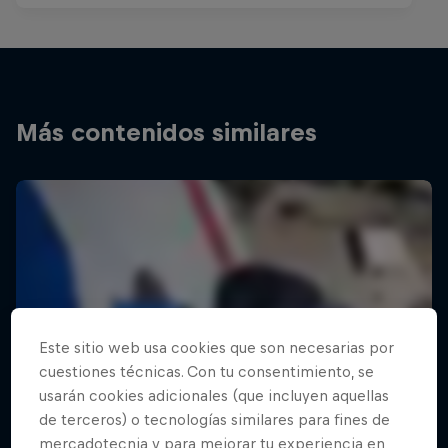
Más contenidos similares
Este sitio web usa cookies que son necesarias por
cuestiones técnicas. Con tu consentimiento, se
usarán cookies adicionales (que incluyen aquellas
de terceros) o tecnologías similares para fines de
mercadotecnia y para mejorar tu experiencia en