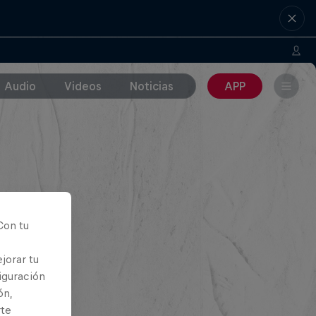
Audio
Videos
Noticias
APP
Con tu
jorar tu
iguración
ón,
rte