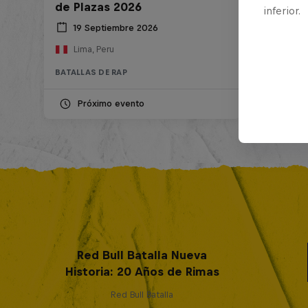
de Plazas 2026
inferior.
19 Septiembre 2026
Lima, Peru
BATALLAS DE RAP
Próximo evento
Red Bull Batalla Nueva
Historia: 20 Años de Rimas
Red Bull Batalla