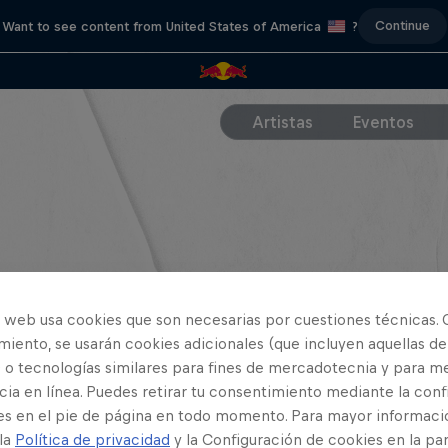
Continue
Want to see content from United States of America
?
Artistas
Eventos
o web usa cookies que son necesarias por cuestiones técnicas. 
iento, se usarán cookies adicionales (que incluyen aquellas de
 o tecnologías similares para fines de mercadotecnia y para me
ia en línea. Puedes retirar tu consentimiento mediante la conf
es en el pie de página en todo momento. Para mayor informaci
 la
Política de privacidad
y la Configuración de cookies en la pa