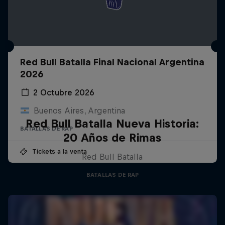
Red Bull Batalla Final Nacional Argentina
2026
2 Octubre 2026
Buenos Aires, Argentina
Red Bull Batalla Nueva Historia:
BATALLAS DE RAP
20 Años de Rimas
Tickets a la venta
Red Bull Batalla
BATALLAS DE RAP