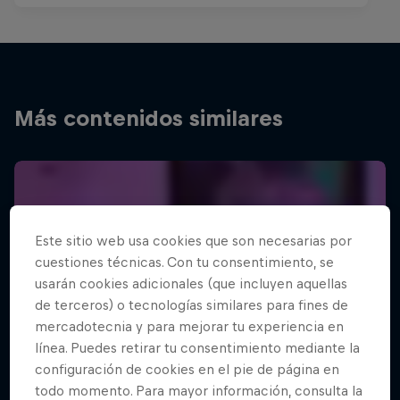
Más contenidos similares
Este sitio web usa cookies que son necesarias por
cuestiones técnicas. Con tu consentimiento, se
usarán cookies adicionales (que incluyen aquellas
de terceros) o tecnologías similares para fines de
mercadotecnia y para mejorar tu experiencia en
línea. Puedes retirar tu consentimiento mediante la
configuración de cookies en el pie de página en
todo momento. Para mayor información, consulta la