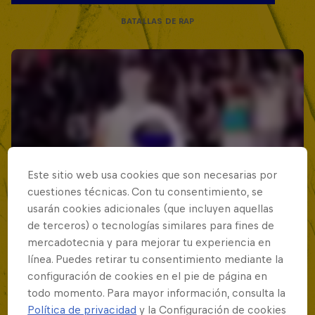
BATALLAS DE RAP
Este sitio web usa cookies que son necesarias por
cuestiones técnicas. Con tu consentimiento, se
usarán cookies adicionales (que incluyen aquellas
de terceros) o tecnologías similares para fines de
mercadotecnia y para mejorar tu experiencia en
línea. Puedes retirar tu consentimiento mediante la
configuración de cookies en el pie de página en
todo momento. Para mayor información, consulta la
Política de privacidad
y la Configuración de cookies