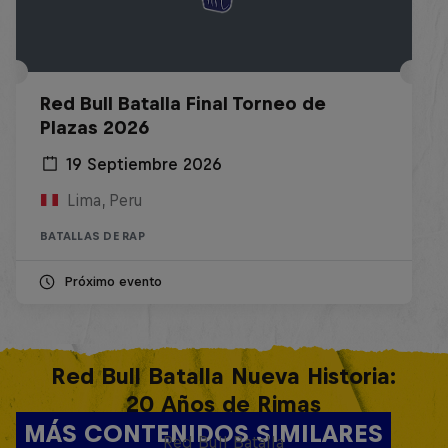
Red Bull Batalla Final Torneo de
Plazas 2026
19 Septiembre 2026
Lima, Peru
BATALLAS DE RAP
Próximo evento
Red Bull Batalla Nueva Historia:
20 Años de Rimas
MÁS CONTENIDOS SIMILARES
Red Bull Batalla