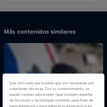
Más contenidos similares
Este sitio web usa cookies que son necesarias por
cuestiones técnicas. Con tu consentimiento, se
usarán cookies adicionales (que incluyen aquellas
de terceros) o tecnologías similares para fines de
mercadotecnia y para mejorar tu experiencia en