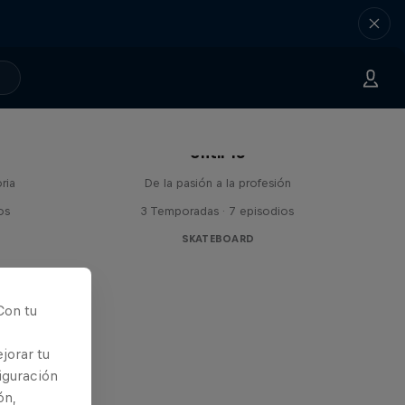
Until 18
ria
De la pasión a la profesión
os
3 Temporadas · 7 episodios
SKATEBOARD
Con tu
jorar tu
iguración
ón,