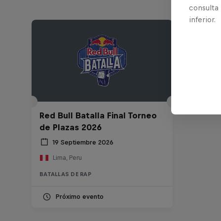
consulta
inferior.
Red Bull Batalla Final Torneo
de Plazas 2026
19 Septiembre 2026
Lima, Peru
BATALLAS DE RAP
Próximo evento