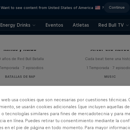
Continue
Want to see content from United States of America
?
Energy Drinks
Eventos
Atletas
Red Bull TV
Rimas y Ruido
After the Raves
 años de Red Bull Batalla
Cada beat tiene una histo
 Temporada · 7 episodios
1 Temporada · 7 episodi
BATALLAS DE RAP
MUSIC
o web usa cookies que son necesarias por cuestiones técnicas. 
iento, se usarán cookies adicionales (que incluyen aquellas de
 o tecnologías similares para fines de mercadotecnia y para me
ia en línea. Puedes retirar tu consentimiento mediante la conf
es en el pie de página en todo momento. Para mayor informaci