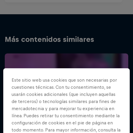
Más contenidos similares
Este sitio web usa cookies que son necesarias por
cuestiones técnicas. Con tu consentimiento, se
usarán cookies adicionales (que incluyen aquellas
de terceros) o tecnologías similares para fines de
mercadotecnia y para mejorar tu experiencia en
línea. Puedes retirar tu consentimiento mediante la
configuración de cookies en el pie de página en
todo momento. Para mayor información, consulta la