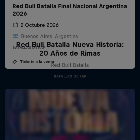
Red Bull Batalla Final Nacional Argentina
2026
2 Octubre 2026
Buenos Aires, Argentina
Red Bull Batalla Nueva Historia:
BATALLAS DE RAP
20 Años de Rimas
Tickets a la venta
Red Bull Batalla
BATALLAS DE RAP