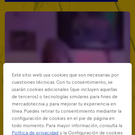
Este sitio web usa cookies que son necesarias por
cuestiones técnicas. Con tu consentimiento, se
usarán cookies adicionales (que incluyen aquellas
de terceros) o tecnologías similares para fines de
mercadotecnia y para mejorar tu experiencia en
línea. Puedes retirar tu consentimiento mediante la
configuración de cookies en el pie de página en
todo momento. Para mayor información, consulta la
Política de privacidad
y la Configuración de cookies