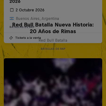
2026
2 Octubre 2026
Buenos Aires, Argentina
Red Bull Batalla Nueva Historia:
BATALLAS DE RAP
20 Años de Rimas
Tickets a la venta
Red Bull Batalla
BATALLAS DE RAP