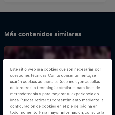
Más contenidos similares
Este sitio web usa cookies que son necesarias por
cuestiones técnicas. Con tu consentimiento, se
usarán cookies adicionales (que incluyen aquellas
de terceros) o tecnologías similares para fines de
mercadotecnia y para mejorar tu experiencia en
línea. Puedes retirar tu consentimiento mediante la
configuración de cookies en el pie de página en
todo momento. Para mayor información, consulta la