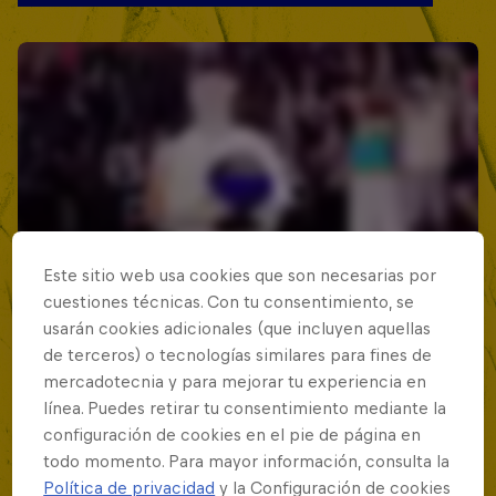
Este sitio web usa cookies que son necesarias por
cuestiones técnicas. Con tu consentimiento, se
usarán cookies adicionales (que incluyen aquellas
de terceros) o tecnologías similares para fines de
mercadotecnia y para mejorar tu experiencia en
línea. Puedes retirar tu consentimiento mediante la
configuración de cookies en el pie de página en
todo momento. Para mayor información, consulta la
Política de privacidad
y la Configuración de cookies