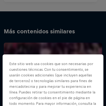
Más contenidos similares
Este sitio web usa cookies que son necesarias por
cuestiones técnicas. Con tu consentimiento, se
usarán cookies adicionales (que incluyen aquellas
de terceros) o tecnologías similares para fines de
mercadotecnia y para mejorar tu experiencia en
línea. Puedes retirar tu consentimiento mediante la
configuración de cookies en el pie de página en
todo momento. Para mayor información, consulta la