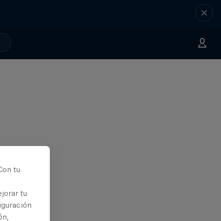
Con tu
jorar tu
iguración
ón,