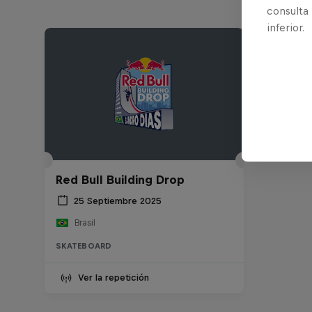
consulta
inferior.
Red Bull Building Drop
25 Septiembre 2025
Brasil
SKATEBOARD
Ver la repetición