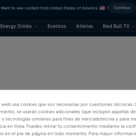
Continue
Want to see content from United States of America
?
Energy Drinks
Eventos
Atletas
Red Bull TV
o web usa cookies que son necesarias por cuestiones técnicas. 
iento, se usarán cookies adicionales (que incluyen aquellas de
 o tecnologías similares para fines de mercadotecnia y para me
ia en línea. Puedes retirar tu consentimiento mediante la conf
es en el pie de página en todo momento. Para mayor informaci