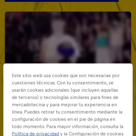
Este sitio web usa cookies que son necesarias por
cuestiones técnicas. Con tu consentimiento, se
usarán cookies adicionales (que incluyen aquellas
de terceros) o tecnologías similares para fines de
mercadotecnia y para mejorar tu experiencia en
línea. Puedes retirar tu consentimiento mediante la
configuración de cookies en el pie de página en
todo momento. Para mayor información, consulta la
Política de privacidad
y la Configuración de cookies