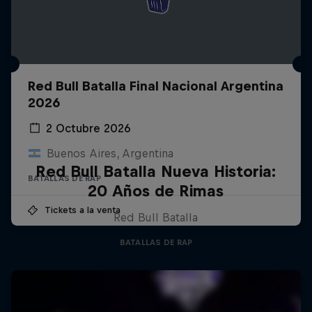
Red Bull Batalla Final Nacional Argentina
2026
2 Octubre 2026
Buenos Aires, Argentina
Red Bull Batalla Nueva Historia:
BATALLAS DE RAP
20 Años de Rimas
Tickets a la venta
Red Bull Batalla
BATALLAS DE RAP