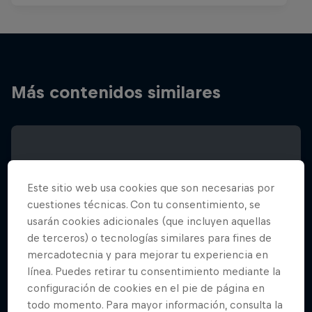
Más contenidos similares
Este sitio web usa cookies que son necesarias por
cuestiones técnicas. Con tu consentimiento, se
usarán cookies adicionales (que incluyen aquellas
de terceros) o tecnologías similares para fines de
mercadotecnia y para mejorar tu experiencia en
línea. Puedes retirar tu consentimiento mediante la
configuración de cookies en el pie de página en
todo momento. Para mayor información, consulta la