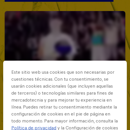
Este sitio web usa cookies que son necesarias por
cuestiones técnicas. Con tu consentimiento, se
usarán cookies adicionales (que incluyen aquellas
de terceros) o tecnologías similares para fines de
mercadotecnia y para mejorar tu experiencia en
línea. Puedes retirar tu consentimiento mediante la
configuración de cookies en el pie de página en
todo momento. Para mayor información, consulta la
Política de privacidad
y la Configuración de cookies