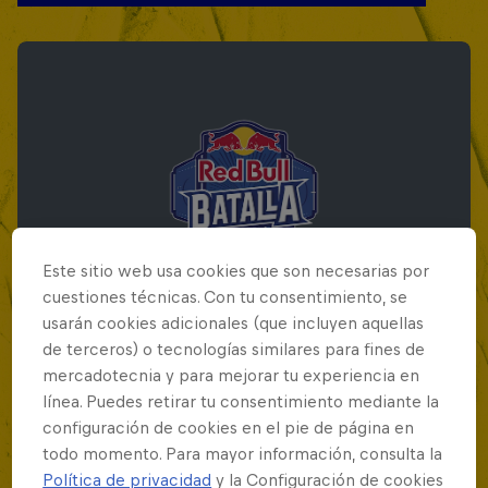
Este sitio web usa cookies que son necesarias por
cuestiones técnicas. Con tu consentimiento, se
usarán cookies adicionales (que incluyen aquellas
de terceros) o tecnologías similares para fines de
mercadotecnia y para mejorar tu experiencia en
Red Bull Batalla Final Torneo de Plazas
línea. Puedes retirar tu consentimiento mediante la
2026
configuración de cookies en el pie de página en
todo momento. Para mayor información, consulta la
19 Septiembre 2026
Política de privacidad
y la Configuración de cookies