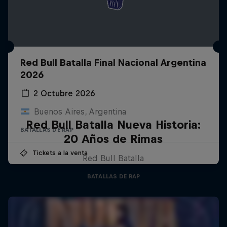
Red Bull Batalla Final Nacional Argentina
2026
2 Octubre 2026
Buenos Aires, Argentina
Red Bull Batalla Nueva Historia:
BATALLAS DE RAP
20 Años de Rimas
Tickets a la venta
Red Bull Batalla
BATALLAS DE RAP