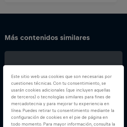
Más contenidos similares
Este sitio web usa cookies que son necesarias por
cuestiones técnicas. Con tu consentimiento, se
usarán cookies adicionales (que incluyen aquellas
de terceros) o tecnologías similares para fines de
mercadotecnia y para mejorar tu experiencia en
línea. Puedes retirar tu consentimiento mediante la
configuración de cookies en el pie de página en
todo momento. Para mayor información, consulta la