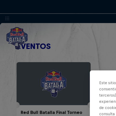
EVENTOS
Este siti
consentim
terceros)
experienc
de cooki
Red Bull Batalla Final Torneo
consulta