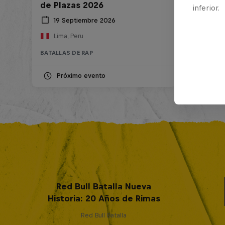
de Plazas 2026
inferior.
19 Septiembre 2026
Lima, Peru
BATALLAS DE RAP
Próximo evento
Red Bull Batalla Nueva
Historia: 20 Años de Rimas
Red Bull Batalla