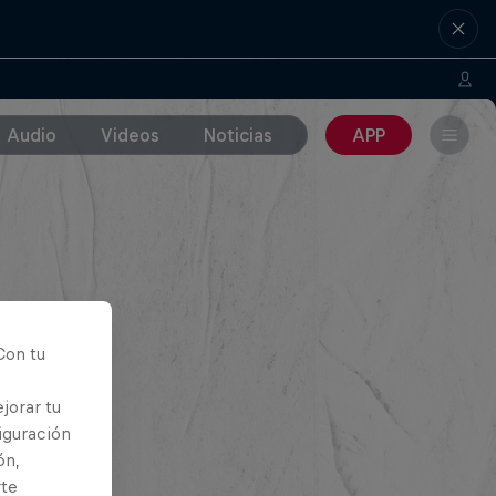
Audio
Videos
Noticias
APP
Con tu
jorar tu
iguración
ón,
rte