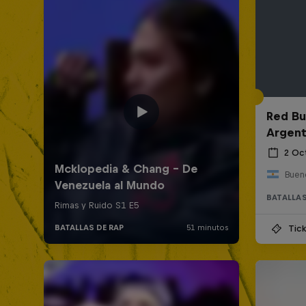
Red Bul
Argent
2 Oc
Bueno
BATALLAS
Tick