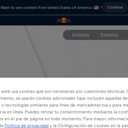
Continue
Want to see content from United States of America
?
Artistas
Eventos
o web usa cookies que son necesarias por cuestiones técnicas. 
iento, se usarán cookies adicionales (que incluyen aquellas de
 o tecnologías similares para fines de mercadotecnia y para me
ia en línea. Puedes retirar tu consentimiento mediante la conf
es en el pie de página en todo momento. Para mayor informaci
 la
Política de privacidad
y la Configuración de cookies en la pa