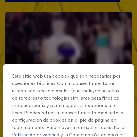
Este sitio web usa cookies que son necesarias por
cuestiones técnicas. Con tu consentimiento, se
usarán cookies adicionales (que incluyen aquellas
de terceros) o tecnologías similares para fines de
mercadotecnia y para mejorar tu experiencia en
línea. Puedes retirar tu consentimiento mediante la
configuración de cookies en el pie de página en
todo momento. Para mayor información, consulta la
Política de privacidad
y la Configuración de cookies