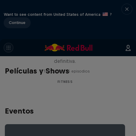
Want to see content from United States of America
?
Continue
Beyond the ROX
Los mejores atletas HYROX compiten
alrededor del mundo en la carrera de fitness
definitiva.
Películas y Shows
1 Temporada · 5 episodios
FITNESS
Eventos