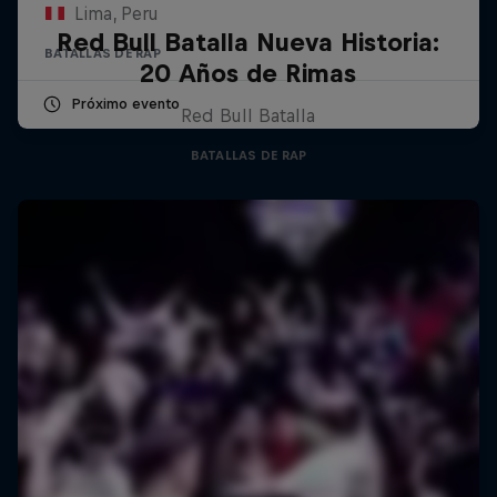
Lima, Peru
Red Bull Batalla Nueva Historia:
BATALLAS DE RAP
20 Años de Rimas
Próximo evento
Red Bull Batalla
BATALLAS DE RAP