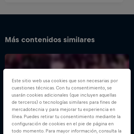
Más contenidos similares
Este sitio web usa cookies que son necesarias por
cuestiones técnicas. Con tu consentimiento, se
usarán cookies adicionales (que incluyen aquellas
de terceros) o tecnologías similares para fines de
mercadotecnia y para mejorar tu experiencia en
línea. Puedes retirar tu consentimiento mediante la
configuración de cookies en el pie de página en
todo momento. Para mayor información, consulta la