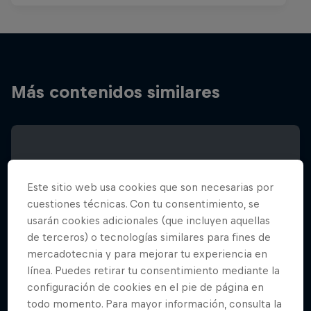
Más contenidos similares
Este sitio web usa cookies que son necesarias por
cuestiones técnicas. Con tu consentimiento, se
usarán cookies adicionales (que incluyen aquellas
de terceros) o tecnologías similares para fines de
mercadotecnia y para mejorar tu experiencia en
línea. Puedes retirar tu consentimiento mediante la
configuración de cookies en el pie de página en
todo momento. Para mayor información, consulta la