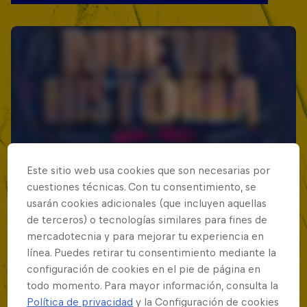
Este sitio web usa cookies que son necesarias por
cuestiones técnicas. Con tu consentimiento, se
usarán cookies adicionales (que incluyen aquellas
de terceros) o tecnologías similares para fines de
mercadotecnia y para mejorar tu experiencia en
línea. Puedes retirar tu consentimiento mediante la
configuración de cookies en el pie de página en
todo momento. Para mayor información, consulta la
Política de privacidad
y la Configuración de cookies