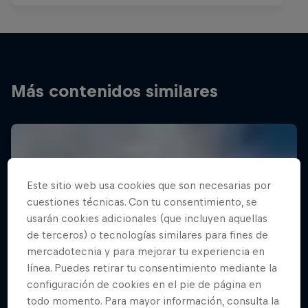
Más contenidos similares
Este sitio web usa cookies que son necesarias por
cuestiones técnicas. Con tu consentimiento, se
usarán cookies adicionales (que incluyen aquellas
de terceros) o tecnologías similares para fines de
mercadotecnia y para mejorar tu experiencia en
línea. Puedes retirar tu consentimiento mediante la
configuración de cookies en el pie de página en
todo momento. Para mayor información, consulta la