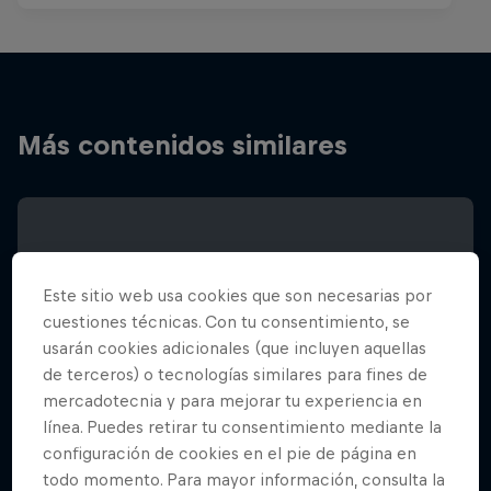
Más contenidos similares
Este sitio web usa cookies que son necesarias por
cuestiones técnicas. Con tu consentimiento, se
usarán cookies adicionales (que incluyen aquellas
de terceros) o tecnologías similares para fines de
mercadotecnia y para mejorar tu experiencia en
línea. Puedes retirar tu consentimiento mediante la
configuración de cookies en el pie de página en
todo momento. Para mayor información, consulta la