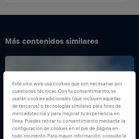
Más contenidos similares
Este sitio web usa cookies que son necesarias por
cuestiones técnicas. Con tu consentimiento, se
usarán cookies adicionales (que incluyen aquellas
de terceros) o tecnologías similares para fines de
mercadotecnia y para mejorar tu experiencia en
línea. Puedes retirar tu consentimiento mediante la
configuración de cookies en el pie de página en
todo momento. Para mayor información, consulta la