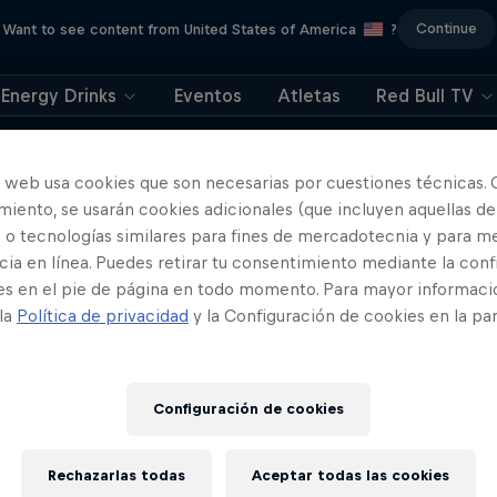
Continue
Want to see content from United States of America
?
Energy Drinks
Eventos
Atletas
Red Bull TV
o web usa cookies que son necesarias por cuestiones técnicas. 
iento, se usarán cookies adicionales (que incluyen aquellas de
 o tecnologías similares para fines de mercadotecnia y para me
ia en línea. Puedes retirar tu consentimiento mediante la conf
Más contenidos similares
es en el pie de página en todo momento. Para mayor informaci
 la
Política de privacidad
y la Configuración de cookies en la pa
Configuración de cookies
Rechazarlas todas
Aceptar todas las cookies