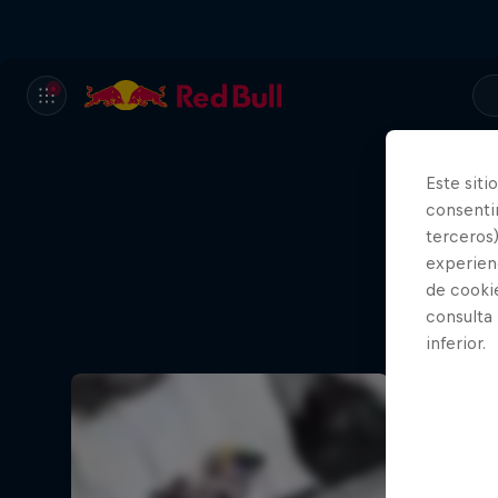
Este siti
consentim
terceros)
experienc
de cooki
consulta
inferior.