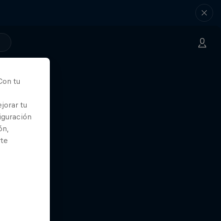
Con tu
jorar tu
iguración
ón,
rte