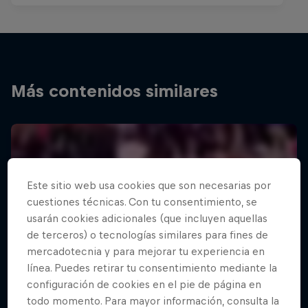
Más contenidos similares
Este sitio web usa cookies que son necesarias por
cuestiones técnicas. Con tu consentimiento, se
usarán cookies adicionales (que incluyen aquellas
de terceros) o tecnologías similares para fines de
mercadotecnia y para mejorar tu experiencia en
línea. Puedes retirar tu consentimiento mediante la
configuración de cookies en el pie de página en
todo momento. Para mayor información, consulta la