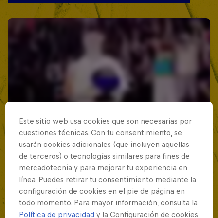
Este sitio web usa cookies que son necesarias por
cuestiones técnicas. Con tu consentimiento, se
usarán cookies adicionales (que incluyen aquellas
de terceros) o tecnologías similares para fines de
mercadotecnia y para mejorar tu experiencia en
línea. Puedes retirar tu consentimiento mediante la
configuración de cookies en el pie de página en
todo momento. Para mayor información, consulta la
Política de privacidad
y la Configuración de cookies