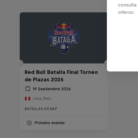
consulta
inferior.
Red Bull Batalla Final Torneo
de Plazas 2026
19 Septiembre 2026
Lima, Peru
BATALLAS DE RAP
Próximo evento