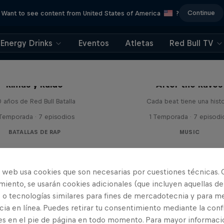
Continue
Want to see content from United States of America
?
Energy Drinks
Eventos
Atletas
Red Bull TV
Rimas y Ruido
After the Raves
 años de Red Bull Batalla
Cada beat tiene una histo
 Temporada · 7 episodios
1 Temporada · 7 episodi
BATALLAS DE RAP
MUSIC
o web usa cookies que son necesarias por cuestiones técnicas. 
iento, se usarán cookies adicionales (que incluyen aquellas de
 o tecnologías similares para fines de mercadotecnia y para me
ia en línea. Puedes retirar tu consentimiento mediante la conf
es en el pie de página en todo momento. Para mayor informaci