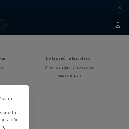
Until 18
ria
De la pasión a la profesión
os
3 Temporadas · 7 episodios
SKATEBOARD
Con tu
jorar tu
iguración
ón,