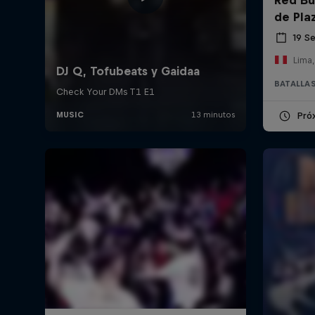
de Pla
19 S
Lima,
BATALLAS
Pró