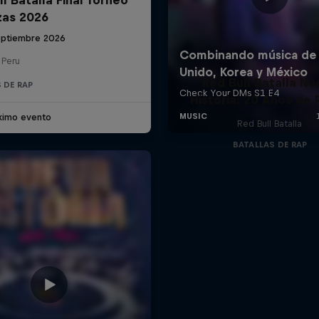
zas 2026
eptiembre 2026
 Peru
Red Bull Batalla Nu
 DE RAP
Historia: 20 Años de 
ximo evento
Red Bull Batalla
BATALLAS DE RAP